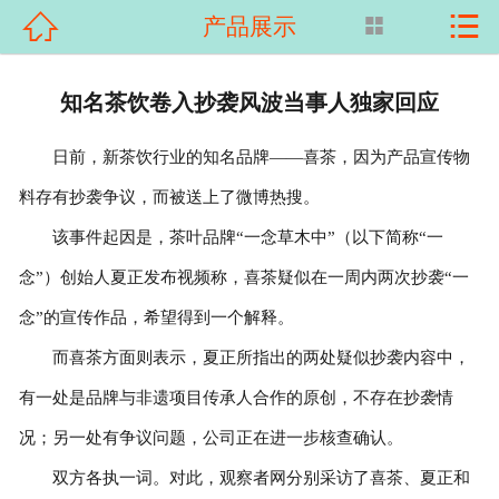


产品展示

首页

关于我们
知名茶饮卷入抄袭风波当事人独家回应
产品展示
日前，新茶饮行业的知名品牌——喜茶，因为产品宣传物
料存有抄袭争议，而被送上了微博热搜。
新闻资讯
该事件起因是，茶叶品牌“一念草木中”（以下简称“一
客户案例
念”）创始人夏正发布视频称，喜茶疑似在一周内两次抄袭“一
科普知识
念”的宣传作品，希望得到一个解释。
而喜茶方面则表示，夏正所指出的两处疑似抄袭内容中，
荣誉资质
有一处是品牌与非遗项目传承人合作的原创，不存在抄袭情
在线留言
况；另一处有争议问题，公司正在进一步核查确认。
双方各执一词。对此，观察者网分别采访了喜茶、夏正和
联系我们