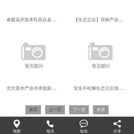
春暖花开苗木旺高台县苗木市场迎来销售高峰
【生态立企】营林产业经营处：严检苗圃安全
北方苗木产业寻求创新发展
安全不松懈生态立企强保障：营林产业严检苗
首页
上一页
下一页
末页




地图
电话
短信
分享