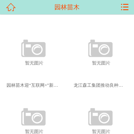


园林苗木
首页

关于我们
产品展示
新闻资讯
客户案例
科普知识
园林苗木迎“互联网+”新机遇景观门户引领
龙江森工集团推动良种壮苗供应体系高质量发
荣誉资质
在线留言
联系我们